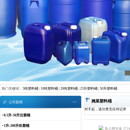
热门关键词：
5吨塑料桶
|
10吨塑料桶
|
20吨塑料桶
|
25升塑料桶
|
50升塑料桶
腌菜塑料桶
公司新闻
>>
对不起，该分类无任何记录
+
0.5升-50升注塑桶
+
1升-200升吹塑桶
鲁公网安备 37142