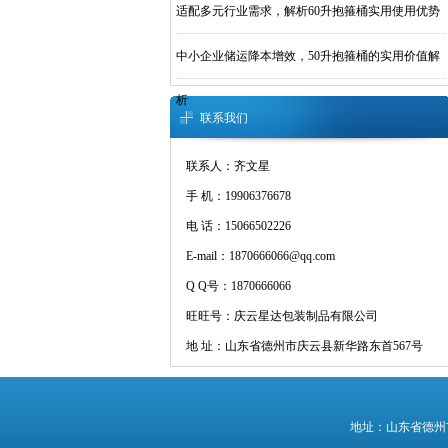
适配多元行业需求，解析60升抱箍桶实用使用优势
中小企业储运降本增效，50升抱箍桶的实用价值解
析
联系我们
联系人：齐文星
手 机：19906376678
电 话：15066502226
E-mail：1870666066@qq.com
Q Q号：1870666066
旺旺号：庆云星达包装制品有限公司
地 址：山东省德州市庆云县新华路东首567号
地址：山东省德州市庆云