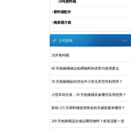
-
20吨塑料桶
+
塑料桶配件
+
腌菜桶方箱
公司新闻
>>
20升堆码桶
60 升抱箍桶储运粘稠物料的优势与使用要点
50 升抱箍桶如何优化中小型仓库空间利用率？
小型车间分装，30 升抱箍桶具备哪些实用优势？
影响 125 升塑料桶使用寿命的关键因素有哪些？
200 升抱箍桶适合储运哪些物料？材质适配一览