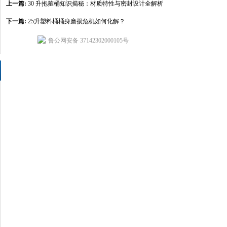
上一篇:
30 升抱箍桶知识揭秘：材质特性与密封设计全解析
下一篇:
25升塑料桶桶身磨损危机如何化解？​
鲁公网安备 37142302000105号