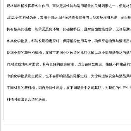
规格塑料桶发挥着各自作用。而决定其性能与适用场景的关键因素之一，便是材质
以125升塑料桶为例，常用于偏远山区应急物资储备与大型农场灌溉系统，多采用
拥有极高的强度，能承受恶劣环境下的碰撞挤压，且耐腐蚀性能优异，无论是潮
各类化学物质，都能长期稳定应对，保障桶身使用寿命，确保应急物资与灌溉用水
反观小型的30升抱箍桶，在城市老旧小区改造的涂料运输以及小型酿酒作坊的酒
PE材质质地相对柔软，具有良好的耐磨损性，适合在频繁搬运、接触不同物品
中的化学物质发生反应，也不会影响酒品的陈酿过程，为涂料运输安全与酒品风味
不同材质的塑料桶，因自身特性差异，在不同场景中各司其职，为我们的生产生
料桶时做出更合适的决策。