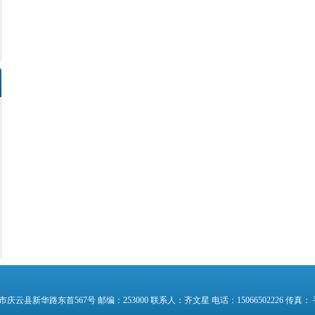
县新华路东首567号 邮编：253000 联系人：齐文星 电话：15066502226 传真： 手机